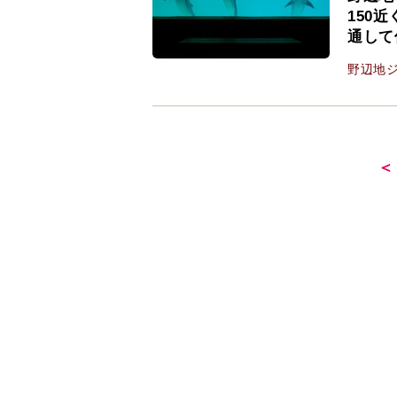
150
通して
野辺地
＜