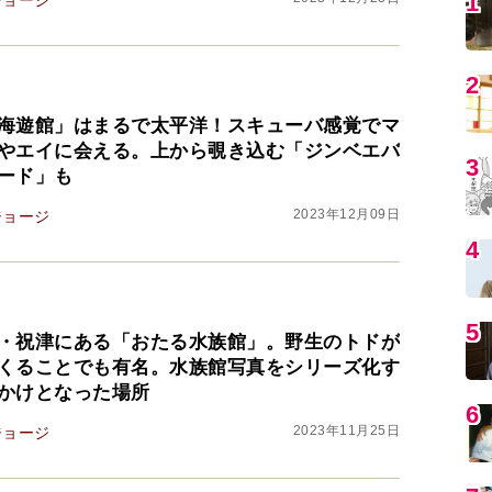
1
ジョージ
2
海遊館」はまるで太平洋！スキューバ感覚でマ
やエイに会える。上から覗き込む「ジンベエバ
3
ード」も
2023年12月09日
ジョージ
4
5
・祝津にある「おたる水族館」。野生のトドが
くることでも有名。水族館写真をシリーズ化す
かけとなった場所
6
2023年11月25日
ジョージ