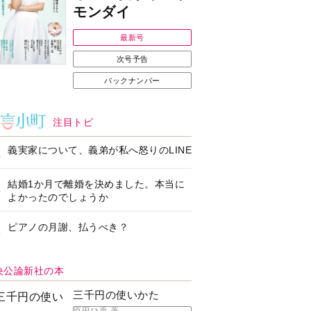
モンダイ
最新号
次号予告
バックナンバー
注目トピ
義実家について、義弟が私へ怒りのLINE
結婚1か月で離婚を決めました。本当に
よかったのでしょうか
ピアノの月謝、払うべき？
央公論新社の本
三千円の使いかた