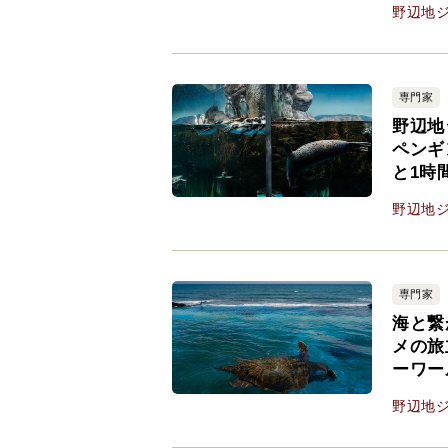
野辺地
専門家
野辺地
ペンギ
と1時
野辺地
専門家
海と繋
メの旅
ーワー
野辺地