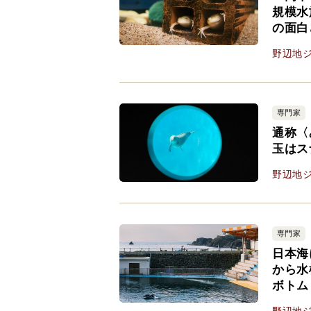
規模水
の面白
野辺地
専門家
通称〈
玉はス
野辺地
専門家
日本海
から水
ボトム