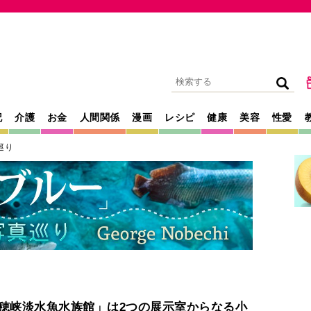
記
介護
お金
人間関係
漫画
レシピ
健康
美容
性愛
巡り
穂峡淡水魚水族館」は2つの展示室からなる小