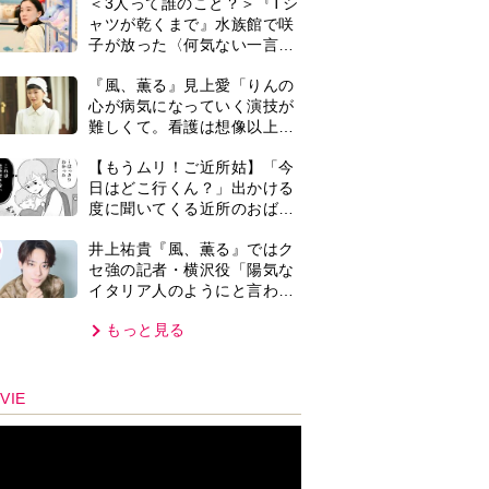
＜3人って誰のこと？＞『Tシ
紙を今も支えに」【2026上半
ャツが乾くまで』水族館で咲
期BEST】
子が放った〈何気ない一言〉
に視聴者「これも何かの伏
『風、薫る』見上愛「りんの
線？」「子どもの話だと…」
心が病気になっていく演技が
難しくて。看護は想像以上に
心を使う仕事」
【もうムリ！ご近所姑】「今
日はどこ行くん？」出かける
度に聞いてくる近所のおばさ
ん。毎日監視される生活が始
0
井上祐貴『風、薫る』ではク
まり…【第1話】
セ強の記者・横沢役「陽気な
イタリア人のようにと言われ
て」
もっと見る
VIE