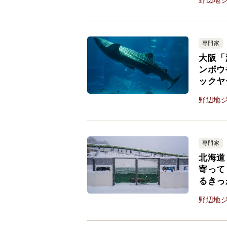
野辺地
専門家
大阪「
ンボウ
ックヤ
野辺地
専門家
北海道
寄って
るきっ
野辺地