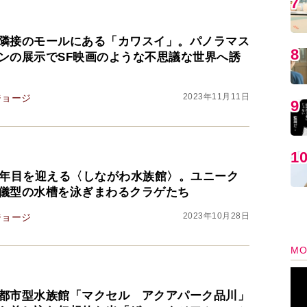
7
隣接のモールにある「カワスイ」。パノラマス
8
ンの展示でSF映画のような不思議な世界へ誘
2023年11月11日
ジョージ
9
1
3年目を迎える〈しながわ水族館〉。ユニーク
儀型の水槽を泳ぎまわるクラゲたち
2023年10月28日
ジョージ
MO
都市型水族館「マクセル アクアパーク品川」