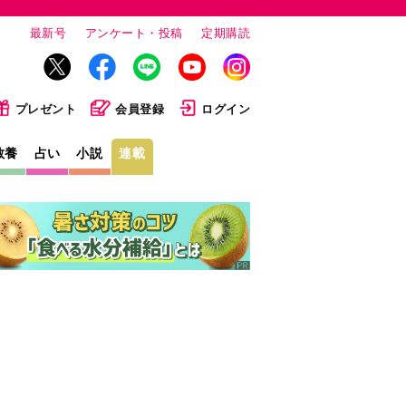
最新号
アンケート・投稿
定期購読
プレゼント
会員登録
ログイン
教養
占い
小説
連載