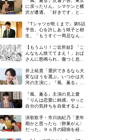
『風、薫る』次週予告。東京
に戻ったりん。シマケンと横
沢が遭遇。「好きです」と告
げたのは…
『Tシャツが乾くまで』第5話
予告。心を許しあう咲子と樹
生。「もうすぐ一周忌なんで
それが過ぎたら…」＜ネタバ
【もうムリ！ご近所姑】「こ
レあり＞
んなもん捨ててまえ！」おば
さんに怒鳴られ、傷つく息
子。私たちが取った行動は…
井上祐貴「選択できるなら大
【第3話】
変なほうを選ぶ。いつかは大
河の主演に」『風、薫る』で
は横沢役
『風、薫る』主演の見上愛
「りんは恋愛に鈍感。やっと
自分の気持ちを自覚するよう
に」
演歌歌手・市川由紀乃「更年
期かと思ったら〈卵巣がん〉
だった。９ヵ月の闘病を経て
復帰。若くして逝った兄の手