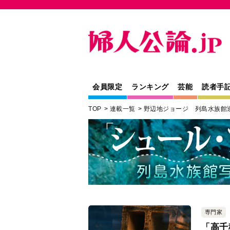
会員限定
ランキング
芸能
読者手
TOP
連載一覧
野辺地ジョージ 列島水族館
専門家
「高千