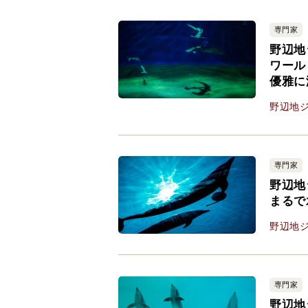
専門家
野辺地
ワール
優雅に
野辺地
専門家
野辺地
まるで
野辺地
専門家
野辺地