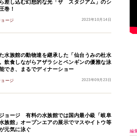
ら差し込む幻想的な光「ザ スタジアム」のシ
圧巻！
2023年10月14日
ジョージ
た水族館の動物達を継承した「仙台うみの杜水
。飲食しながらアザラシとペンギンの優雅な泳
能でき、まるでディナーショー
2023年09月23日
ジョージ
ジョージ 有料の水族館では国内最小級「岐阜
水族館」オープンエアの展示でマスやイトウ等
が元気に泳ぐ
編