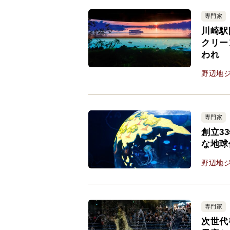
専門家
川崎駅
クリー
われ
野辺地
専門家
創立3
な地球
野辺地
専門家
次世代