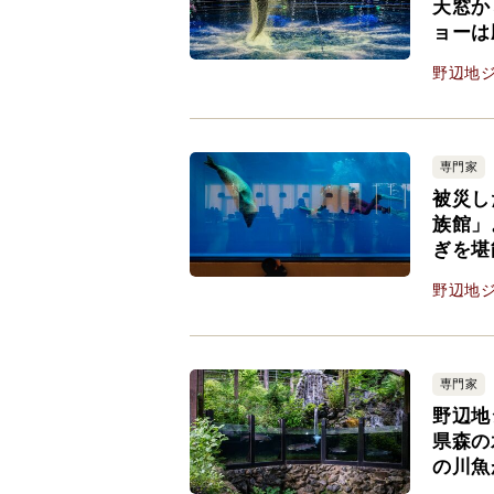
天窓か
ョーは
野辺地
専門家
被災し
族館」
ぎを堪
野辺地
専門家
野辺地
県森の
の川魚