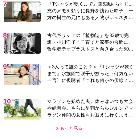
7
『Tシャツが乾くまで』第5話あらすじ。
充のメモを頼りに長野を訪ねた咲子。一
方の樹生の元にもある人物が…＜ネタバ
レあり＞
8
古代ギリシアの『植物誌』を82歳で完
訳・小川洋子「子育てと家事の合間に、
哲学者テオプラストスと向き合った50
年」
9
＜3人って誰のこと？＞『Tシャツが乾く
まで』水族館で咲子が放った〈何気ない
一言〉に視聴者「これも何かの伏線？」
「子どもの話だと…」
10
マラソンを始めた夫。休みはいつも大会
や練習会。さらに早朝からルンルンでマ
ラソン仲間の女性をお迎えに行くように
なり…
もっと見る