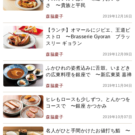
さ 〜貴族と平民
森脇慶子
2019年12月16日
【ランチ】オマールにジビエ、王道ビ
ストロ 〜Brasserie Gyoran ブラッ
スリー ギョラン
森脇慶子
2019年12月09日
ふかひれの姿煮込みに舌鼓。いまどき
の広東料理を銀座で 〜新広東菜 嘉禅
森脇慶子
2019年11月04日
ヒレもロースも少しずつ。とんかつを
コースで 〜銀座 かつかみ
森脇慶子
2019年10月07日
名人がひと手間かけたお値打ち鮨 〜