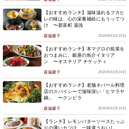
【おすすめランチ】滋味溢れるフカヒ
レの味は、心の栄養補給にもうってつ
け 〜新富町 湯浅
森脇慶子
2020年03月23日
【おすすめランチ】本マグロの前菜を
おつまみに。銀座の魚介イタリア
ン 〜オステリア チケッティ
森脇慶子
2020年02月24日
【おすすめランチ】老舗ネパール料理
店のスパイシーで滋味深い「ヒマラヤ
鍋」 〜クンビラ
森脇慶子
2020年02月10日
【ランチ】レモンバターソースたっぷ
りの薄いカツは、一味違うおいし