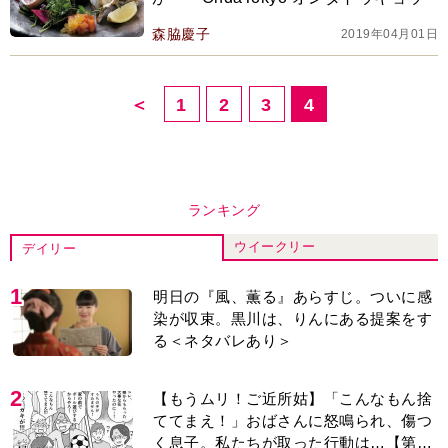
森脇慶子
2019年04月01日
＜
1
2
3
4
ランキング
ウイークリー
デイリー
1
明日の『風、薫る』あらすじ。ついに感
染が収束。黒川は、りんにある提案をす
る＜ネタバレあり＞
2
【もうムリ！ご近所姑】「こんなもん捨
ててまえ！」おばさんに怒鳴られ、傷つ
く息子。私たちが取った行動は…【第3