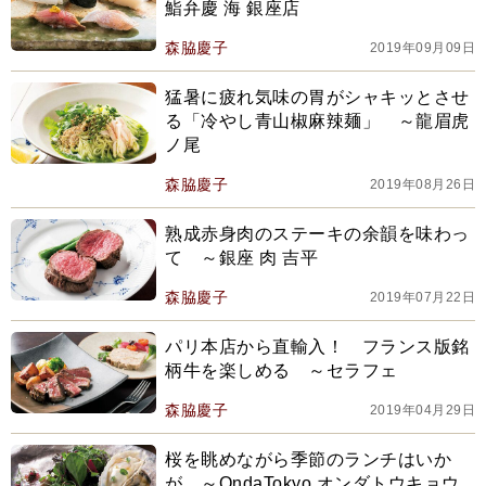
鮨弁慶 海 銀座店
森脇慶子
2019年09月09日
猛暑に疲れ気味の胃がシャキッとさせ
る「冷やし青山椒麻辣麺」 ～龍眉虎
ノ尾
森脇慶子
2019年08月26日
熟成赤身肉のステーキの余韻を味わっ
て ～銀座 肉 吉平
森脇慶子
2019年07月22日
パリ本店から直輸入！ フランス版銘
柄牛を楽しめる ～セラフェ
森脇慶子
2019年04月29日
桜を眺めながら季節のランチはいか
が ～OndaTokyo オンダトウキョウ