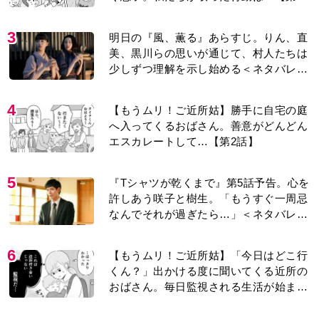
話】
3
明日の『風、薫る』あらすじ。りん、直
美、黒川らの思いが通じて、村人たちは
少しずつ理解を示し始める＜ネタバレあ
り＞
4
【もうムリ！ご近所姑】勝手に自宅の庭
へ入ってくるおばさん。善意がどんどん
エスカレートして…【第2話】
5
『Tシャツが乾くまで』第5話予告。心を
許しあう咲子と樹生。「もうすぐ一周忌
なんでそれが過ぎたら…」＜ネタバレあ
り＞
6
【もうムリ！ご近所姑】「今日はどこ行
くん？」出かける度に聞いてくる近所の
おばさん。毎日監視される生活が始ま
り…【第1話】