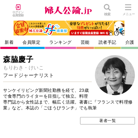
ログイン
検索
メニュー
会員登録
新着
会員限定
ランキング
芸能
読者手記
介護
森脇慶子
もりわき・けいこ
フードジャーナリスト
サンケイリビング新聞社勤務を経て、23歳
で食専門のライターを目指して独立。料理
専門誌から女性誌まで、幅広く活躍。著書に『フランスで料理修
業』など。本誌の「ごほうびランチ」でも執筆
著者一覧